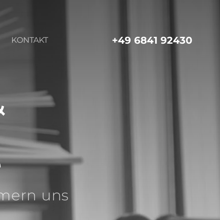
+49 6841 92430
KONTAKT
&
e
mmern uns